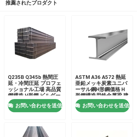
推薦されたプロダクト
Q235B Q345b 熱間圧
ASTM A36 A572 熱延
延・冷間圧延 プロフェ
亜鉛メッキ炭素ユニバ
ッショナル工場 高品質
ーサル鋼H形鋼価格 H
鋼構造 H形鋼 ビルダー
形鋼構造用鉄金属梁 建
家
向け H形鋼 中空セクシ
設用熱延
お問い合わせを送信
お問い合わせを送信
ョン
プロダクト
私達について