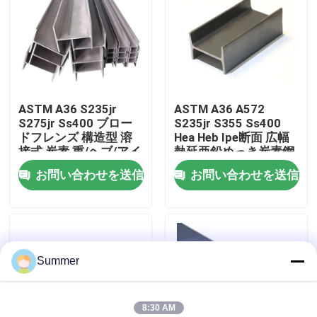
工場旅行
品質管理
ASTM A36 S235jr
ASTM A36 A572
S275jr Ss400 ブロー
S235jr S355 Ss400
私達に連絡しなさい
ドフレンズ 構造型 溶
Hea Heb Ipe断面 広幅
接式 炭素 重/ヘブ/アイ
熱延亜鉛めっき炭素鋼
ペ セクション 熱巻き
ユニバーサル鋼 H
お問い合わせを送信
お問い合わせを送信
引用を要求しなさい
ユニバーサル 鋼H ビー
ム
炭素鋼コイル
Summer
炭素鋼板
ステンレス鋼のコイル
8:30 AM