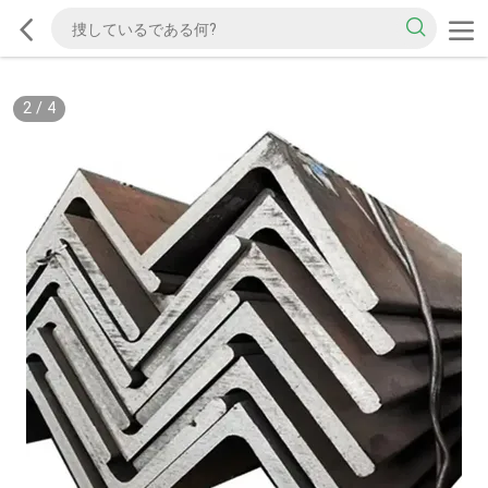
2
/
4