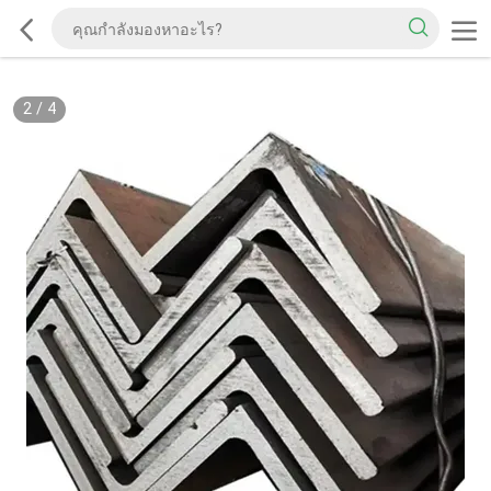
2
/
4