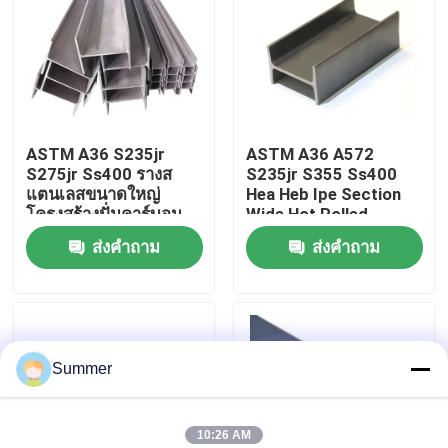
ทัวร์โรงงาน
ควบคุมคุณภาพ
ASTM A36 S235jr
ASTM A36 A572
S275jr Ss400 รางส
S235jr S355 Ss400
ติดต่อเรา
แตนเลสขนาดใหญ่
Hea Heb Ipe Section
โครงสร้างปั่นคาร์บอน
Wide Hot Rolled
Hea / Heb / Ipe ส่วน
Galvanized Carbon
ส่งคำถาม
ส่งคำถาม
ขออ้าง
หมุนร้อนสแตนเลสทั่วไป
Universal Steel H
H ราง
ขดลวดเหล็กคาร์บอน
Summer
แผ่นเหล็กคาร์บอน
ขดลวดสแตนเลส
10:26 AM