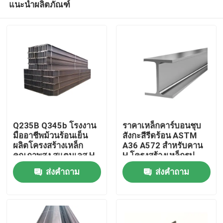
แนะนำผลิตภัณฑ์
Q235B Q345b โรงงาน
ราคาเหล็กคาร์บอนชุบ
มืออาชีพม้วนร้อนเย็น
สังกะสีรีดร้อน ASTM
ผลิตโครงสร้างเหล็ก
A36 A572 สำหรับคาน
คุณภาพสูง สแตนเลส H-
H โครงสร้างเหล็กรูป
บ้าน
Beam สําหรับผู้ก่อสร้าง
พรรณรีดร้อนสำหรับงาน
ส่งคำถาม
ส่งคำถาม
H-Beam Hollow
ก่อสร้าง
Section
ผลิตภัณฑ์
เกี่ยวกับเรา