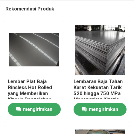
Rekomendasi Produk
Lembar Plat Baja
Lembaran Baja Tahan
Rinsless Hot Rolled
Karat Kekuatan Tarik
yang Memberikan
520 hingga 750 MPa
Rumah
Kinerja Pengolahan
Menawarkan Kinerja
yang Luar Biasa dan
Pemrosesan yang
mengirimkan
mengirimkan
Densitas 7,9 Gcm3
Sangat Baik
Produk
Dirancang untuk
Direkayasa untuk
permintaan
permintaan
Komponen Struktural
Kekuatan, Daya Tahan,
yang awet
dan Industri
Tentang kita