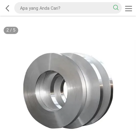
2
/
5