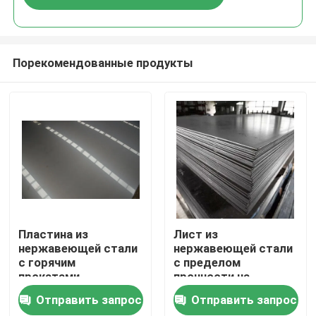
Порекомендованные продукты
Дом
Пластина из
Лист из
нержавеющей стали
нержавеющей стали
с горячим
с пределом
Продукты
прокатами,
прочности на
обеспечивающая
растяжение от 520
Отправить запрос
Отправить запрос
превосходную
до 750 МПа,
О нас