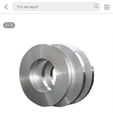
2
/
5