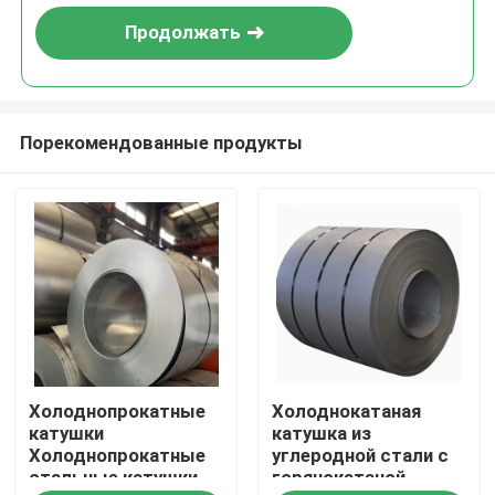
Продолжать
Порекомендованные продукты
Дом
Холоднопрокатные
Холоднокатаная
Продукты
катушки
катушка из
Холоднопрокатные
углеродной стали с
стальные катушки
горячокатаной
О нас