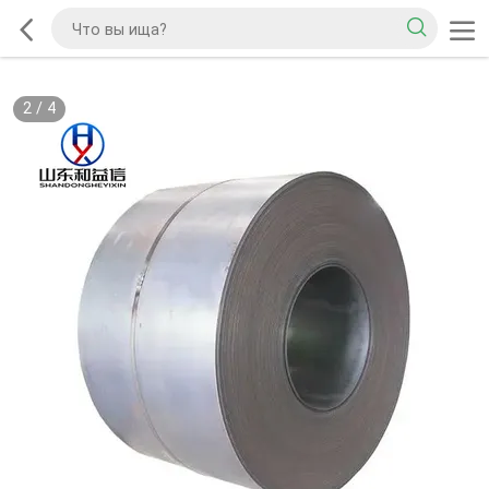
2
/
4