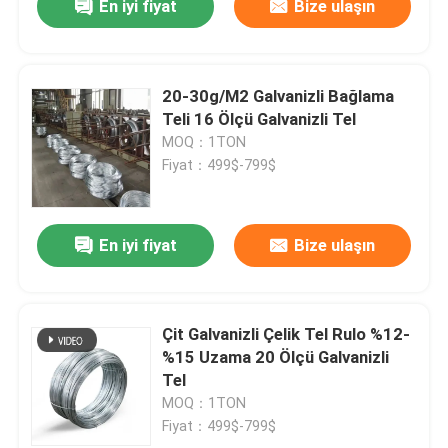
En iyi fiyat
Bize ulaşın
20-30g/M2 Galvanizli Bağlama
Teli 16 Ölçü Galvanizli Tel
MOQ：1TON
Fiyat：499$-799$
En iyi fiyat
Bize ulaşın
Çit Galvanizli Çelik Tel Rulo %12-
%15 Uzama 20 Ölçü Galvanizli
Tel
MOQ：1TON
Fiyat：499$-799$