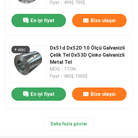
Fiyat：499$-799$
En iyi fiyat
Bize ulaşın
Dx51d Dx52D 10 Ölçü Galvanizli
Çelik Tel Dx53D Çinko Galvanizli
Metal Tel
MOQ：1TON
Fiyat：480$-1000$
En iyi fiyat
Bize ulaşın
Ana sayfa
Ürünler
Daha fazla göster
Hakkımızda