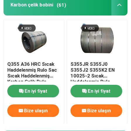
Karbon çelik bobini
(61)
Paslanmaz Çelik Levha Sac
Galvanizli Çelik Levha
Titanyum tüpü
Q355 A36 HRC Sıcak
S355JR S355J0
Haddelenmiş Rulo Sac
S355J2 S355K2 EN
PPGI bobini
Sıcak Haddelenmiş
10025-2 Sıcak
Karbon Çelik Rulo
Haddelenmiş Rulo
1000mm-2000mm
Asitleme ve Yağlama
Metal dalgalanmış çatı levhaları
En iyi fiyat
En iyi fiyat
Sıcak Haddelenmiş
Çelik Rulo
Karbon Çelik Boru
Bize ulaşın
Bize ulaşın
paslanmaz çelik boru