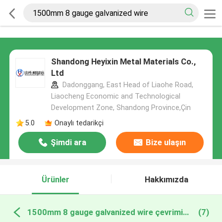
Shandong Heyixin Metal Materials Co.,
Ltd
Dadonggang, East Head of Liaohe Road,
Liaocheng Economic and Technological
Development Zone, Shandong Province,Çin
5.0
Onaylı tedarikçi
Şimdi ara
Bize ulaşın
Ürünler
Hakkımızda
1500mm 8 gauge galvanized wire çevrimiçi üretim
(7)