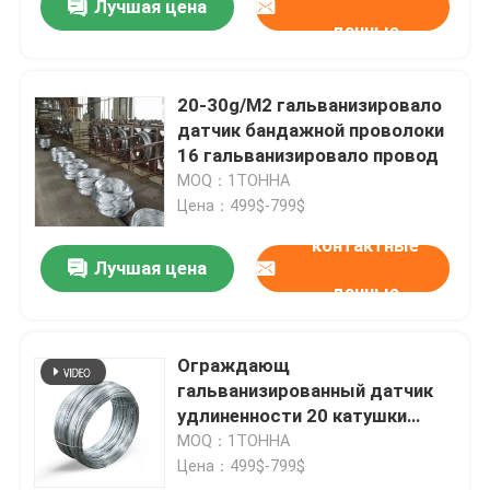
Лучшая цена
данные
20-30g/M2 гальванизировало
датчик бандажной проволоки
16 гальванизировало провод
MOQ：1ТОННА
Цена：499$-799$
контактные
Лучшая цена
данные
Ограждающ
гальванизированный датчик
удлиненности 20 катушки
12%-15% стального провода
MOQ：1ТОННА
гальванизировал провод
Цена：499$-799$