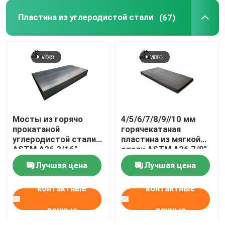
Пластина из углеродистой стали
(67)
Гальванизированная трубка стальной трубы
Стержень из углеродистой стали
Адвокатура штанги нержавеющей стали
Мосты из горячо
4/5/6/7/8/9//10 мм
Гальванизированная катушка провода
прокатаной
горячекатаная
углеродистой стали
пластина из мягкой
ASTM A36 3/16"
стали ASTM A36 7/8"
Стальной железнодорожный путь
Лучшая цена
Лучшая цена
Стальные профили
контактные
контактные
данные
данные