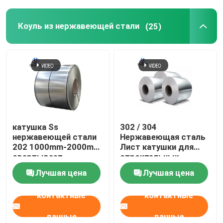
Коуль из нержавеющей стали
(25)
катушка Ss
302 / 304
нержавеющей стали
Нержавеющая сталь
202 1000mm-2000mm
Лист катушки для
свертывает
строительных
спиралью крен листа
материалов
Лучшая цена
Лучшая цена
нержавеющей стали
430
контактные
контактные
данные
данные