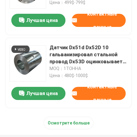
промышленного
Цена：499$-799$
контактные
Лучшая цена
данные
Датчик Dx51d Dx52D 10
гальванизировал стальной
провод Dx53D оцинковывает
гальванизированный провод
MOQ：1ТОННА
металла
Цена：480$-1000$
контактные
Лучшая цена
Дом
данные
Продукты
Осмотрите больше
О нас