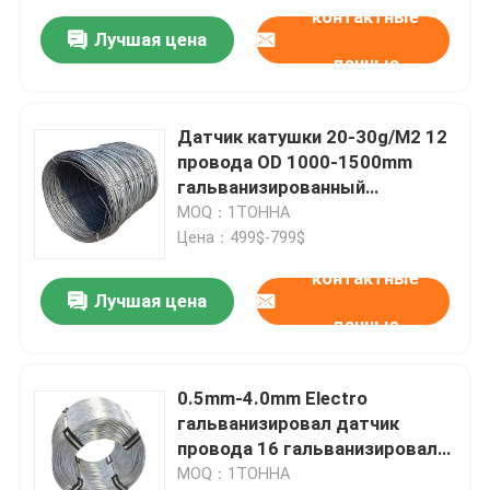
контактные
Лучшая цена
данные
Датчик катушки 20-30g/M2 12
провода OD 1000-1500mm
гальванизированный
гальванизировал стальной
MOQ：1ТОННА
провод
Цена：499$-799$
контактные
Лучшая цена
данные
0.5mm-4.0mm Electro
гальванизировал датчик
провода 16 гальванизировали
стальной провод для
MOQ：1ТОННА