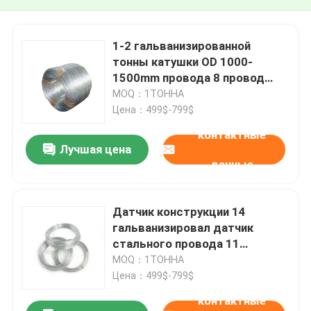
1-2 гальванизированной
тонны катушки OD 1000-
1500mm провода 8 провод
гальванизированный
MOQ：1ТОННА
датчиками
Цена：499$-799$
контактные
Лучшая цена
данные
Датчик конструкции 14
гальванизировал датчик
стального провода 11
гальванизировал провод для
MOQ：1ТОННА
заварки
Цена：499$-799$
контактные