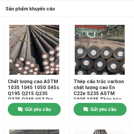
Sản phẩm khuyến cáo
Chất lượng cao ASTM
Thép cấu trúc carbon
1035 1045 1050 S45c
chất lượng cao En
Q195 Q215 Q235
C22e S235 ASTM
Nhà
Q275 Q345 H13 Dia
1020 1035 Thép kéo
Thanh thép carbon
lạnh thanh tròn
Gửi yêu cầu
Gửi yêu cầu
tròn 10 mm 12 mm
Sản phẩm
Về chúng tôi