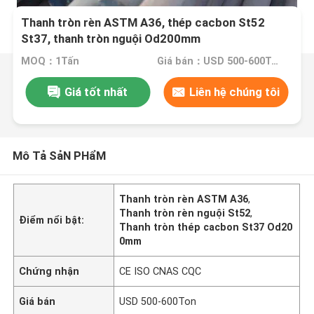
Thanh tròn rèn ASTM A36, thép cacbon St52
St37, thanh tròn nguội Od200mm
MOQ：1Tấn
Giá bán：USD 500-600Ton
Giá tốt nhất
Liên hệ chúng tôi
Mô Tả SảN PHẩM
Thanh tròn rèn ASTM A36
,
Thanh tròn rèn nguội St52
,
Điểm nổi bật:
Thanh tròn thép cacbon St37 Od20
0mm
Chứng nhận
CE ISO CNAS CQC
Giá bán
USD 500-600Ton