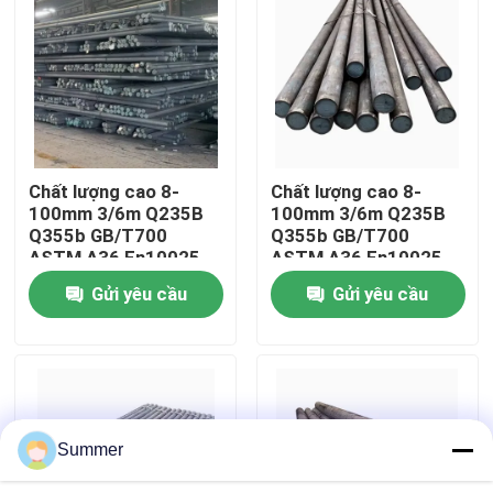
Tham quan nhà máy
Kiểm soát chất lượng
Chất lượng cao 8-
Chất lượng cao 8-
Liên hệ chúng tôi
100mm 3/6m Q235B
100mm 3/6m Q235B
Q355b GB/T700
Q355b GB/T700
ASTM A36 En10025
ASTM A36 En10025
Yêu cầu báo giá
DIN17100 Cấu trúc
DIN17100 Cấu trúc
Gửi yêu cầu
Gửi yêu cầu
xây dựng cứng khung
xây dựng cứng khung
Cuộn thép carbon
Bảng thép carbon
Summer
cuộn dây thép không gỉ