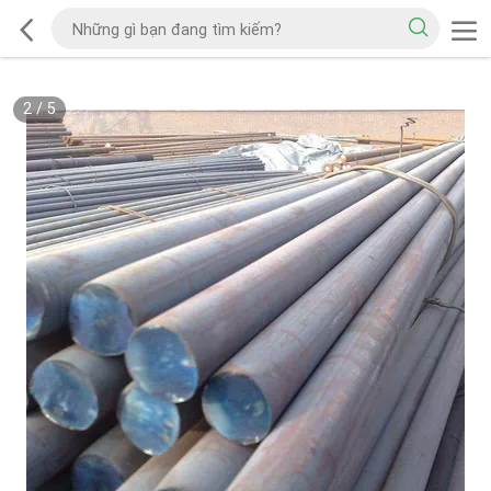
2
/
5