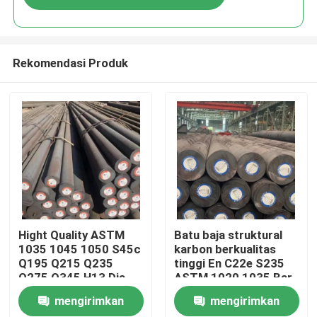
Rekomendasi Produk
Rumah
Hight Quality ASTM
Batu baja struktural
1035 1045 1050 S45c
karbon berkualitas
Q195 Q215 Q235
tinggi En C22e S235
Produk
Q275 Q345 H13 Dia
ASTM 1020 1035 Bar
10mm 12mm Round
bulat baja tarik dingin
mengirimkan
mengirimkan
Carbon Steel Bar Rod
Tentang kita