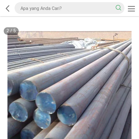
2
/
5