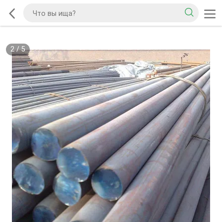
2
/
5