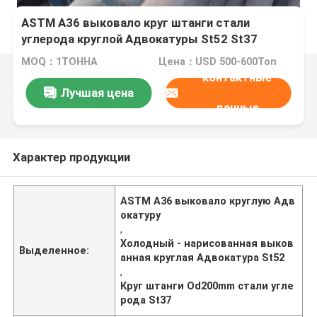
ASTM A36 выковало круг штанги стали
углерода круглой Адвокатуры St52 St37
холодные - вычерченное Od200mm
MOQ：1ТОННА
Цена：USD 500-600Ton
контактные
Лучшая цена
данные
Характер продукции
ASTM A36 выковало круглую Адв
окатуру
,
Холодный - нарисованная выков
Выделенное:
анная круглая Адвокатура St52
,
Круг штанги Od200mm стали угле
рода St37