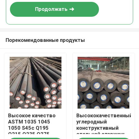
Продолжать
Порекомендованные продукты
Дом
Высокое качество
Высококачественный
Продукты
ASTM 1035 1045
углеродный
1050 S45c Q195
конструктивный
Q215 Q235 Q275
стальной стержень
О нас