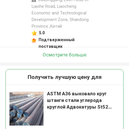
Liaohe Road, Liaocheng
Economic and Technological
Development Zone, Shandong
Province ,Китай
5.0
Подтверженный
поставщик
Осмотрите больше
Получить лучшую цену для
ASTM A36 выковало круг
штанги стали углерода
круглой Адвокатуры St52
St37 холодные - вычерченное
Od200mm