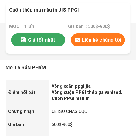
Cuộn thép mạ màu in JIS PPGI
MOQ：1Tấn
Giá bán：500$-900$
Giá tốt nhất
Liên hệ chúng tôi
Mô Tả SảN PHẩM
Vòng xoắn ppgi jis
,
Điểm nổi bật:
Vòng cuộn PPGI thép galvanized
,
Cuộn PPGI màu in
Chứng nhận
CE ISO CNAS CQC
Giá bán
500$-900$