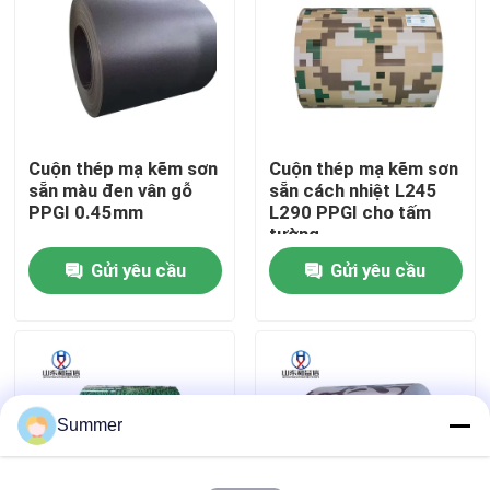
Tham quan nhà máy
Kiểm soát chất lượng
Cuộn thép mạ kẽm sơn
Cuộn thép mạ kẽm sơn
sẵn màu đen vân gỗ
sẵn cách nhiệt L245
Liên hệ chúng tôi
PPGI 0.45mm
L290 PPGI cho tấm
tường
Gửi yêu cầu
Gửi yêu cầu
Yêu cầu báo giá
Cuộn thép carbon
Bảng thép carbon
Summer
cuộn dây thép không gỉ