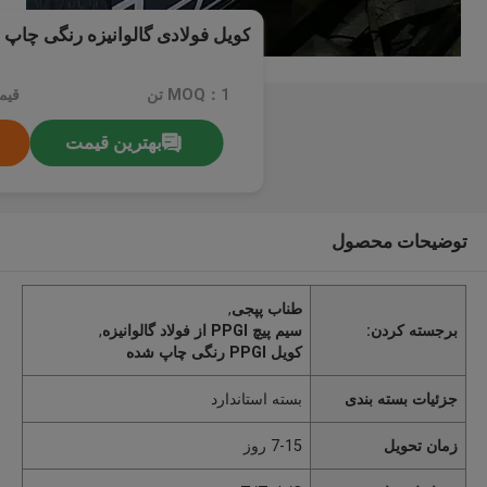
کویل فولادی گالوانیزه رنگی چاپ شده PGI
MOQ：1 تن
قیمت：0
بهترین قیمت
توضیحات محصول
طناب پپجی
,
برجسته کردن:
سیم پیچ PPGI از فولاد گالوانیزه
,
کویل PPGI رنگی چاپ شده
جزئیات بسته بندی
بسته استاندارد
زمان تحویل
7-15 روز