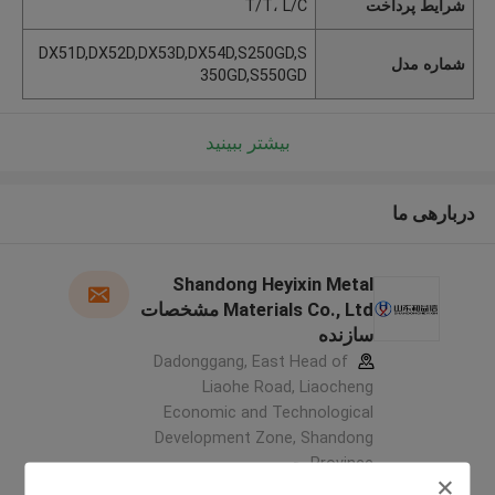
شرایط پرداخت
T/T، L/C
DX51D,DX52D,DX53D,DX54D,S250GD,S
شماره مدل
350GD,S550GD
بیشتر ببینید
دربارهی ما
Shandong Heyixin Metal
Materials Co., Ltd مشخصات
سازنده
Dadonggang, East Head of
Liaohe Road, Liaocheng
Economic and Technological
Development Zone, Shandong
Province ,چین
5.0