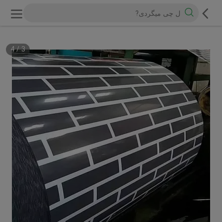
4
/
3