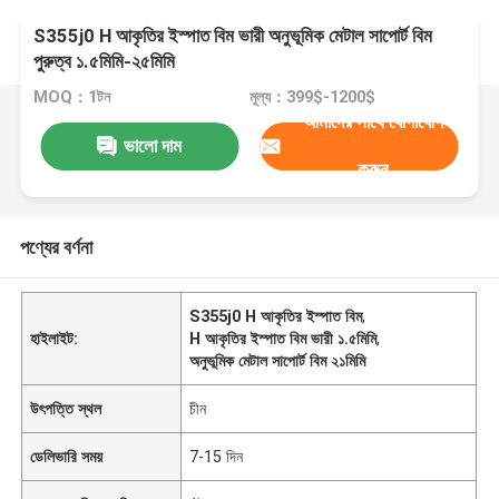
S355j0 H আকৃতির ইস্পাত বিম ভারী অনুভূমিক মেটাল সাপোর্ট বিম
পুরুত্ব ১.৫মিমি-২৫মিমি
MOQ：1টন
মূল্য：399$-1200$
আমাদের সাথে যোগাযোগ
ভালো দাম
করুন
পণ্যের বর্ণনা
S355j0 H আকৃতির ইস্পাত বিম
,
হাইলাইট:
H আকৃতির ইস্পাত বিম ভারী ১.৫মিমি
,
অনুভূমিক মেটাল সাপোর্ট বিম ২১মিমি
উৎপত্তি স্থল
চীন
ডেলিভারি সময়
7-15 দিন