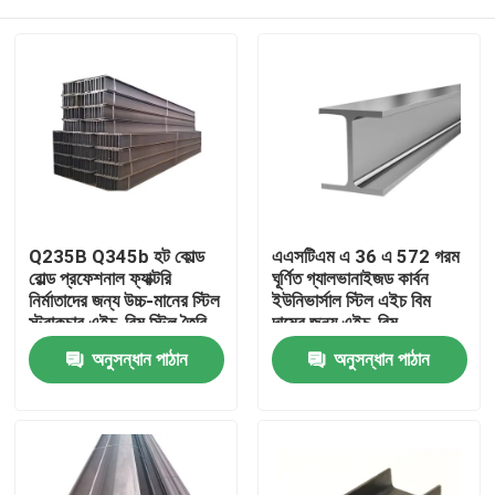
Q235B Q345b হট কোল্ড
এএসটিএম এ 36 এ 572 গরম
রোল্ড প্রফেশনাল ফ্যাক্টরি
ঘূর্ণিত গ্যালভানাইজড কার্বন
নির্মাতাদের জন্য উচ্চ-মানের স্টিল
ইউনিভার্সাল স্টিল এইচ বিম
স্ট্রাকচার এইচ-বিম স্টিল তৈরি
দামের জন্য এইচ-বিম
করে এইচ বিম হলো সেকশন
স্ট্রাকচারাল আয়রন মেটাল বিম
বাড়ি
অনুসন্ধান পাঠান
অনুসন্ধান পাঠান
গরম ঘূর্ণিত নির্মাণ
পণ্য
আমাদের সম্পর্কে