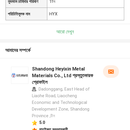
ন্যূনতম চাহিদার পরিমাণ
1টন
পরিচিতিমুলক নাম
HYX
আরো দেখুন
আমাদের সম্পর্কে
Shandong Heyixin Metal
Materials Co., Ltd প্রস্তুতকারক
প্রোফাইল
Dadonggang, East Head of
Liaohe Road, Liaocheng
Economic and Technological
Development Zone, Shandong
Province ,চীন
5.0
যাচাইকৃত সরবরাহকারী