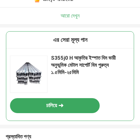
আরো দেখুন
এর সেরা মূল্য পান
S355j0 H আকৃতির ইস্পাত বিম ভারী
অনুভূমিক মেটাল সাপোর্ট বিম পুরুত্ব
১.৫মিমি-২৫মিমি
চালিয়ে
প্রস্তাবিত পণ্য