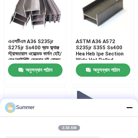
কারখানা ভ্রমণ
মান নিয়ন্ত্রণ
এএসটিএম A36 S235jr
ASTM A36 A572
S275jr Ss400 ব্রড ফ্ল্যাঞ্জ
S235jr S355 Ss400
স্ট্রাকচারাল ওয়েল্ডেড কার্বন হেই/
Hea Heb Ipe Section
আমাদের সাথে যোগাযোগ করুন
হেব/আইপিই সেকশন হট রোলড
Wide Hot Rolled
ইউনিভার্সাল স্টীল এইচ বিম
Galvanized Carbon
অনুসন্ধান পাঠান
অনুসন্ধান পাঠান
Universal Steel H
উদ্ধৃতির জন্য আবেদন
কার্বন ইস্পাত কুণ্ডলী
Summer
কার্বন ইস্পাত প্লেট
3:38 AM
স্টেইনলেস স্টীল কুণ্ডলী