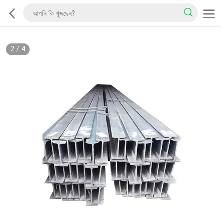
2
/
4