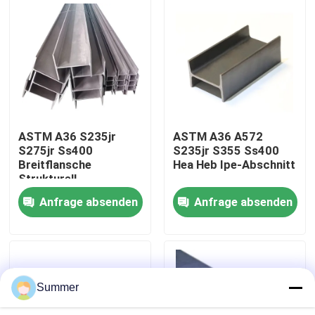
Hohlbereich
den Bau
Fabrik-Ausflug
Qualitätskontrolle
Treten Sie mit uns in Verbindung
ASTM A36 S235jr
ASTM A36 A572
S275jr Ss400
S235jr S355 Ss400
Breitflansche
Hea Heb Ipe-Abschnitt
Fordern Sie ein Zitat
Strukturell
geschweißte
Anfrage absenden
Anfrage absenden
Kohlenstoff-
Kohlenstoffstahlspule
Hea/Heb/Ipe-
Abschnitt
warmgewalzte
Stahlplatten aus Kohlenstoff
Universalstahl-H-
Strahlen
Summer
Spirale aus Edelstahl