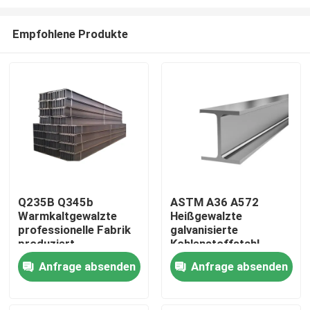
Empfohlene Produkte
Q235B Q345b
ASTM A36 A572
Warmkaltgewalzte
Heißgewalzte
Haus
professionelle Fabrik
galvanisierte
produziert
Kohlenstoffstahl
hochwertige
Universal H-Strahl
Produkte
Anfrage absenden
Anfrage absenden
Stahlstruktur H-
Preis für H-Strahl
Strahlstahl für
Struktural Eisen-
Bauherren H-Strahl
Metall-Strahlen für
Über uns