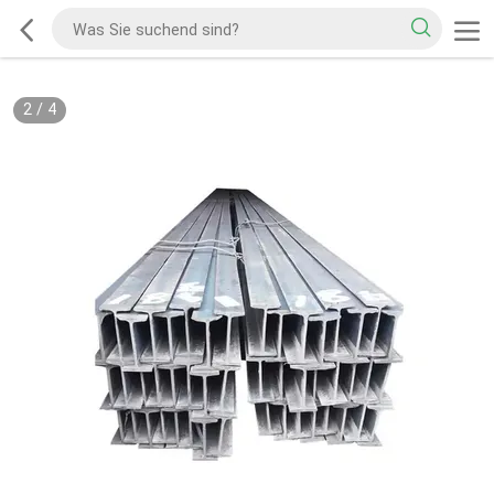
2
/
4