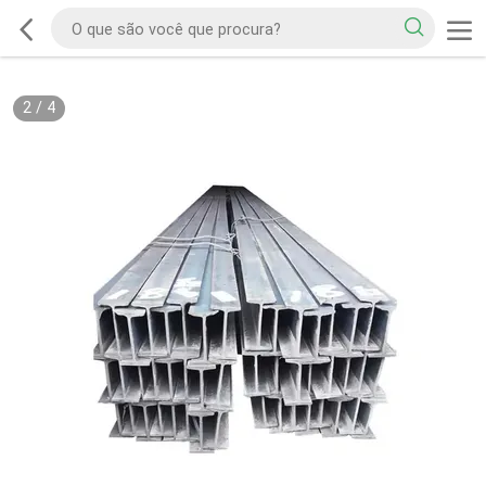
2
/
4