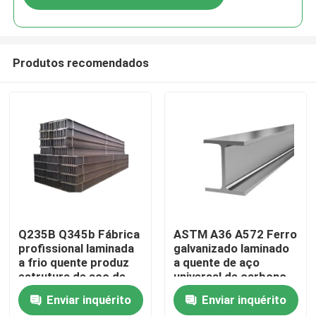
Produtos recomendados
Casa
Q235B Q345b Fábrica
ASTM A36 A572 Ferro
profissional laminada
galvanizado laminado
a frio quente produz
a quente de aço
Produtos
estrutura de aço de
universal de carbono
alta qualidade aço H-
Enviar inquérito
Enviar inquérito
Beam para
Sobre nós