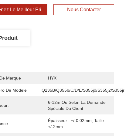
nez Le Meilleur Prix
Nous Contacter
Produit
De Marque
HYX
ro De Modèle
Q235B/Q355b/C/D/E/S355j0/S355j2/S355jr
6-12m Ou Selon La Demande 
ueur:
Spéciale Du Client
Épaisseur : +/-0.02mm, Taille : 
ance:
+/-2mm