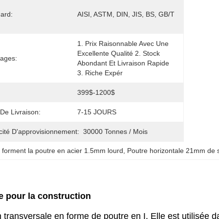
ard:
AISI, ASTM, DIN, JIS, BS, GB/T
1. Prix Raisonnable Avec Une 
Excellente Qualité 2. Stock 
ages:
Abondant Et Livraison Rapide 
3. Riche Expér
399$-1200$
 De Livraison:
7-15 JOURS
ité D'approvisionnement:
30000 Tonnes / Mois
 forment la poutre en acier 1.5mm lourd
, 
Poutre horizontale 21mm de 
e pour la construction
 transversale en forme de poutre en I. Elle est utilisée 