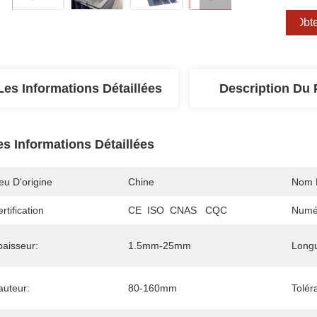
Obte
Les Informations Détaillées
Description Du 
es Informations Détaillées
eu D'origine
Chine
Nom 
rtification
CE  ISO  CNAS   CQC
Numé
paisseur:
1.5mm-25mm
Long
auteur:
80-160mm
Tolér