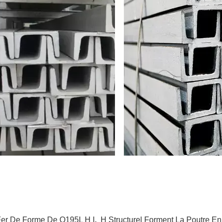
Fer De Forme De Q195L H I
,
H Structurel Forment La Poutre E