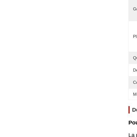
G
Pl
Q
Dé
C
M
D
Pou
La 