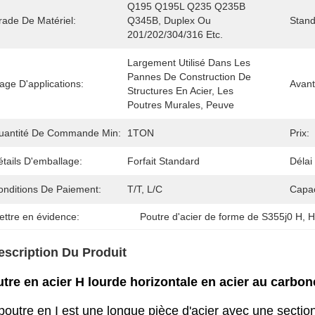
Q195 Q195L Q235 Q235B 
rade De Matériel:
Q345B, Duplex Ou 
Stand
201/202/304/316 Etc.
Largement Utilisé Dans Les 
Pannes De Construction De 
age D'applications:
Avant
Structures En Acier, Les 
Poutres Murales, Peuve
uantité De Commande Min:
1TON
Prix:
tails D'emballage:
Forfait Standard
Délai
onditions De Paiement:
T/T, L/C
Capac
ettre en évidence:
Poutre d'acier de forme de S355j0 H
, 
H
escription Du Produit
tre en acier H lourde horizontale en acier au carbon
poutre en I est une longue pièce d'acier avec une section