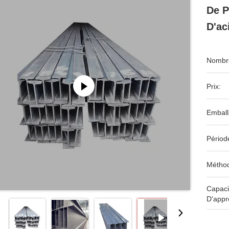
De P
D'ac
Nombre
Prix:
Emball
Périod
Méthod
Capaci
D'appr