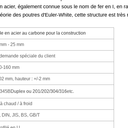
en acier, également connue sous le nom de fer en I, en ra
orie des poutres d'Euler-White, cette structure est très r
le en acier au carbone pour la construction
 mm - 25 mm
 demande spéciale du client
0-160 mm
,02 mm, hauteur : +/-2 mm
Q345B
Duplex ou 201/202/304/316
etc.
 chaud / à froid
 DIN, JIS, BS, GB/T
ofilé en U