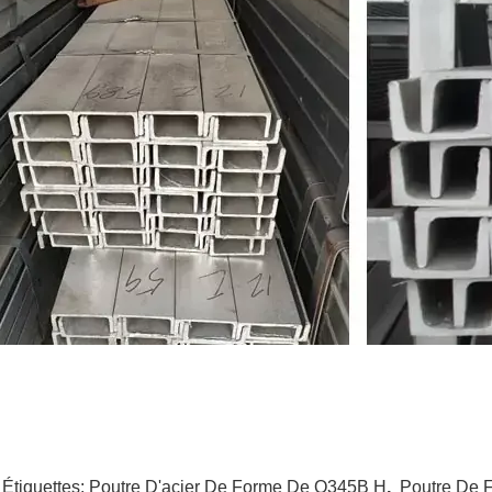
 Étiquettes:
Poutre D'acier De Forme De Q345B H
,
Poutre De 