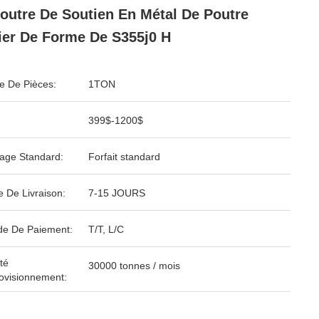
outre De Soutien En Métal De Poutre
ier De Forme De S355j0 H
 De Pièces:
1TON
399$-1200$
age Standard:
Forfait standard
e De Livraison:
7-15 JOURS
e De Paiement:
T/T, L/C
té
30000 tonnes / mois
ovisionnement: