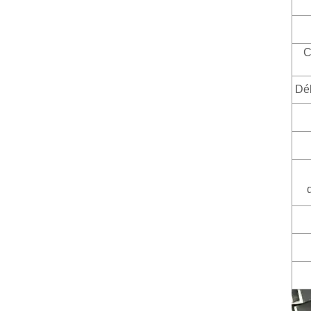
C
Dél