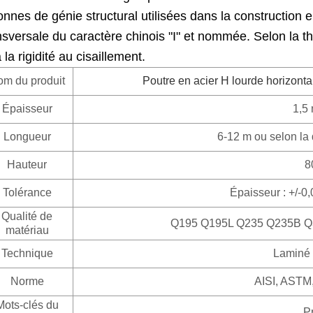
onnes de génie structural utilisées dans la construction 
nsversale du caractère chinois "I" et nommée. Selon la thé
à la rigidité au cisaillement.
m du produit
Poutre en acier H lourde horizonta
Épaisseur
1,5
Longueur
6-12 m ou selon la
Hauteur
8
Tolérance
Épaisseur : +/-0
Qualité de
Q195 Q195L Q235 Q235B 
matériau
Technique
Laminé à
Norme
AISI, ASTM,
Mots-clés du
Pr