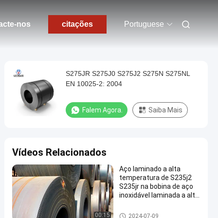
acte-nos
citações
Portuguese
S275JR S275J0 S275J2 S275N S275NL
EN 10025-2: 2004
Falem Agora.
Saiba Mais
Vídeos Relacionados
Aço laminado a alta
temperatura de S235j2
S235jr na bobina de aço
inoxidável laminada a alta
temperatura 508mm das
bobinas 610mm
Bobina de aço carbono
00:15
2024-07-09