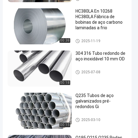
HC380LA En 10268
HC380LA Fábrica de
bobinas de aço carbono
laminadas a frio
Bobina de aço carbono
00:38
2025-11-19
304 316 Tubo redondo de
aço inoxidável 10 mm OD
Tubos de aço carbono
2025-07-08
00:18
Q235 Tubos de aço
galvanizados pré-
redondos Gi
Tubo galvanizado da tubulaçã
2025-03-10
o de aço
00:15
Q195 Q215 Q235 Rodas