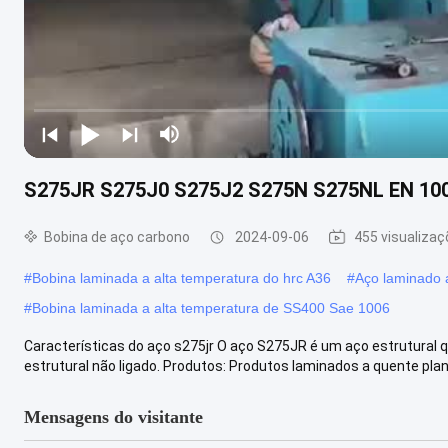
S275JR S275J0 S275J2 S275N S275NL EN 100
Bobina de aço carbono
2024-09-06
455 visualiza
#
Bobina laminada a alta temperatura do hrc A36
#
Aço laminado 
#
Bobina laminada a alta temperatura de SS400 Sae 1006
Características do aço s275jr O aço S275JR é um aço estrutural q
estrutural não ligado. Produtos: Produtos laminados a quente planos
Mensagens do visitante