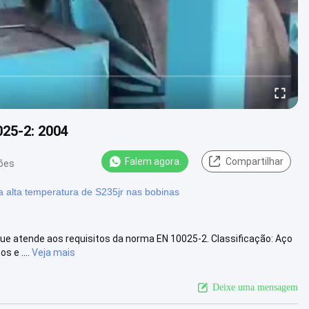
25-2: 2004
Falem agora.
Compartilhar
ções
a alta temperatura de S235jr nas bobinas
ue atende aos requisitos da norma EN 10025-2. Classificação: Aço
 e ....
Veja mais
Deixe uma mensagem