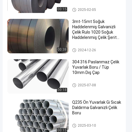
10025-5-2004
Karbon çelik bobini
00:15
2025-02-05
3mt-15mt Soğuk
Haddelenmiş Galvanizli
Çelik Rulo 1020 Soğuk
Haddelenmiş Çelik Şerit
Rulo
Karbon çelik bobini
00:38
2024-12-26
304 316 Paslanmaz Çelik
Yuvarlak Boru / Tüp
10mm Dış Çap
Karbon Çelik Boru
2025-07-08
00:18
Q235 Ön Yuvarlak Gi Sıcak
Daldırma Galvanizli Çelik
Boru
Galvanizli Çelik Boru Boru
2025-03-10
00:15