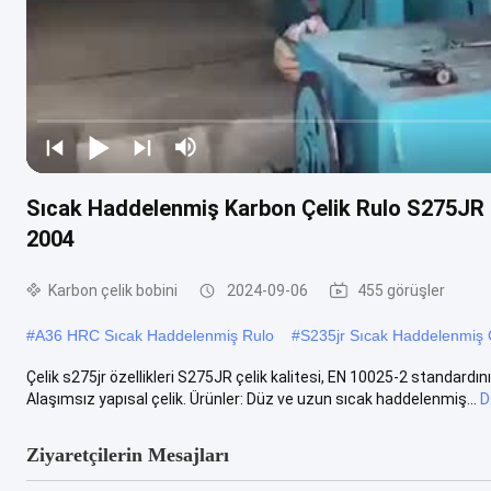
Sıcak Haddelenmiş Karbon Çelik Rulo S275J
2004
Karbon çelik bobini
2024-09-06
455 görüşler
#
A36 HRC Sıcak Haddelenmiş Rulo
#
S235jr Sıcak Haddelenmiş Ç
Çelik s275jr özellikleri S275JR çelik kalitesi, EN 10025-2 standardının 
Alaşımsız yapısal çelik. Ürünler: Düz ve uzun sıcak haddelenmiş...
D
Ziyaretçilerin Mesajları