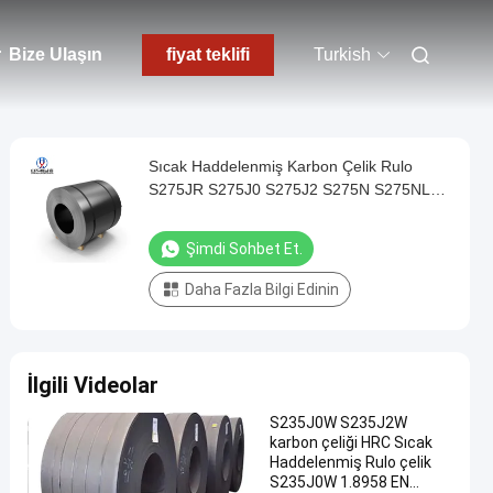
r
Bize Ulaşın
fiyat teklifi
Turkish
Sıcak Haddelenmiş Karbon Çelik Rulo
S275JR S275J0 S275J2 S275N S275NL
EN 10025-2: 2004
Şimdi Sohbet Et.
Daha Fazla Bilgi Edinin
İlgili Videolar
S235J0W S235J2W
karbon çeliği HRC Sıcak
Haddelenmiş Rulo çelik
S235J0W 1.8958 EN