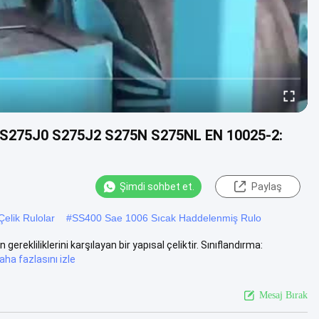
R S275J0 S275J2 S275N S275NL EN 10025-2:
Şimdi sohbet et.
Paylaş
elik Rulolar
#
SS400 Sae 1006 Sıcak Haddelenmiş Rulo
gerekliliklerini karşılayan bir yapısal çeliktir. Sınıflandırma:
aha fazlasını izle
Mesaj Bırak