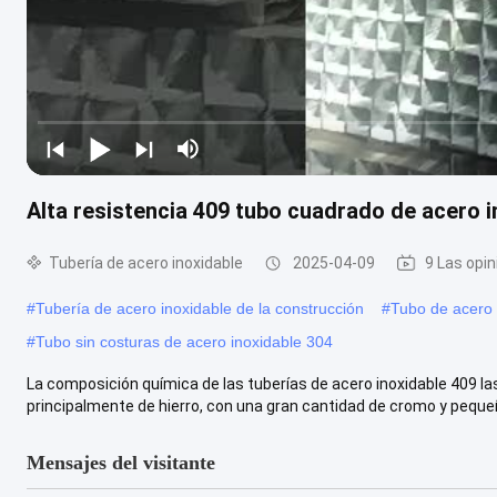
Alta resistencia 409 tubo cuadrado de acero i
Tubería de acero inoxidable
2025-04-09
9 Las opi
#
Tubería de acero inoxidable de la construcción
#
Tubo de acero i
#
Tubo sin costuras de acero inoxidable 304
La composición química de las tuberías de acero inoxidable 409 l
principalmente de hierro, con una gran cantidad de cromo y pequeñ
Mensajes del visitante