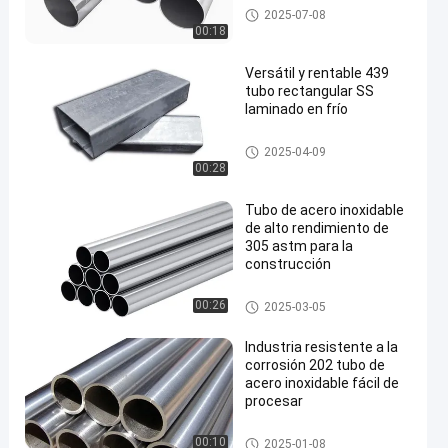
PIPE de acero al carbono
2025-07-08
00:18
Versátil y rentable 439
tubo rectangular SS
laminado en frío
Tubería de acero inoxidable
2025-04-09
00:28
Tubo de acero inoxidable
de alto rendimiento de
305 astm para la
construcción
Tubería de acero inoxidable
00:26
2025-03-05
Industria resistente a la
corrosión 202 tubo de
acero inoxidable fácil de
procesar
Tubería de acero inoxidable
00:10
2025-01-08