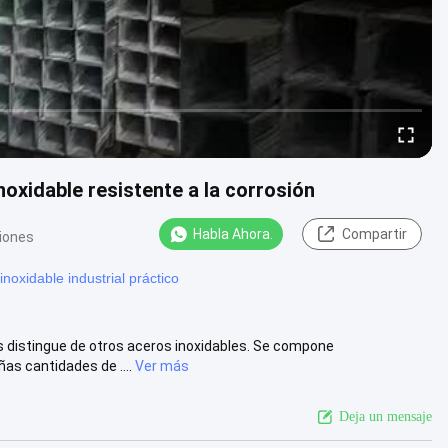
noxidable resistente a la corrosión
Habla Ahora.
Compartir
niones
noxidable industrial práctico
as distingue de otros aceros inoxidables. Se compone
as cantidades de ....
Ver más
Deja un mensaje