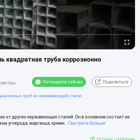
ь квадратная труба коррозионно
Поговорите сейчас
Поделиться
осмотры
мышленных труб из нержавеющей стали
их от других нержавеющих сталей. Он в основном состоит из
м углерода, марганца, кремн...
Смотрите больше
Оставьте сообщение