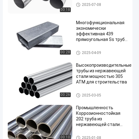
Трубы из углеродистой стал
2025-07-08
и
00:18
Многофункциональная
экономически
эффективная 439
прямоугольная Ss труба
холоднокатаная
Труба из нержавеющей стал
00:28
2025-04-09
и
Высокопроизводительные
трубы из нержавеющей
стали мощностью 305
АТМ для строительства
Труба из нержавеющей стали
00:26
2025-03-05
Промышленность
Коррозионностойкая
202 труба из
нержавеющей стали
легко обрабатывается
Труба из нержавеющей стал
00:10
2025-01-08