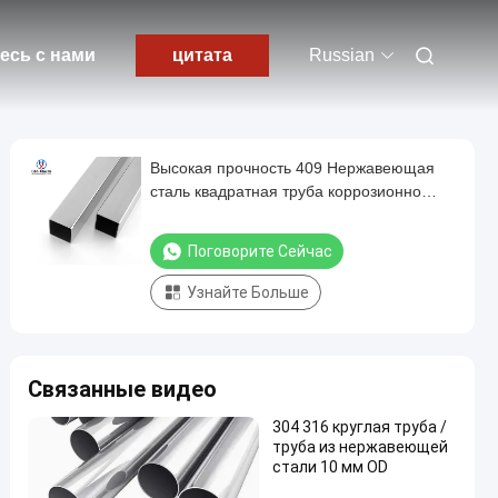
есь с нами
цитата
Russian
Высокая прочность 409 Нержавеющая
сталь квадратная труба коррозионно
устойчивая
Поговорите Сейчас
Узнайте Больше
Связанные видео
304 316 круглая труба /
труба из нержавеющей
стали 10 мм OD