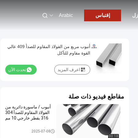
زل
إقتباس
Arabic
أنبوب مربع من الفولاذ المقاوم للصدأ 409 عالي
القوة مقاوم للتآكل
اعرف المزيد
تحدث الآن
مقاطع فيديو ذات صلة
أنبوب / ماسورة دائرية من
الفولاذ المقاوم للصدأ 304
316 بقطر خارجي 10 مم
أنبوب من الصلب الكاربوني
2025-07-08
00:18