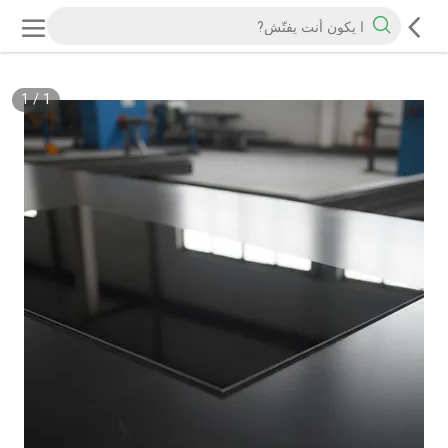
1
/
1