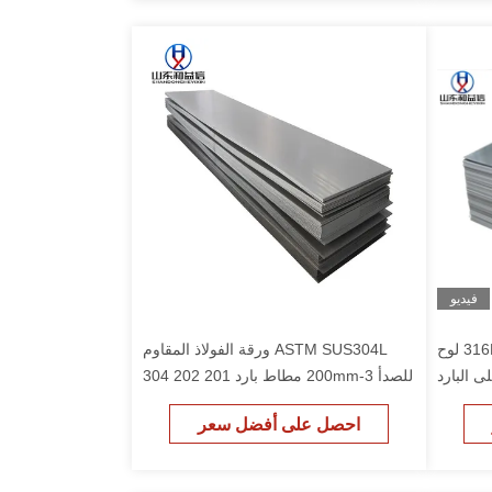
فيديو
2 مم 3 مم 4 مم 5 مم 304 316 316L لوح
ASTM SUS304L ورقة الفولاذ المقاوم
 البارد
للصدأ 3-200mm مطاط بارد 201 202 304
303 لوحة الزخرفية من الفولاذ المقاوم
احصل على أفضل سعر
للصدأ