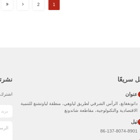
2
1
 سريعًا
نشرتنا
عنوان
اشترك ف
داتونغغانغ، الرأس الشرقي لطريق لياوهي، منطقة لياوتشنغ للتنمية
الاقتصادية والتكنولوجية، مقاطعة شاندونغ
تيل
86-137-8074-8901