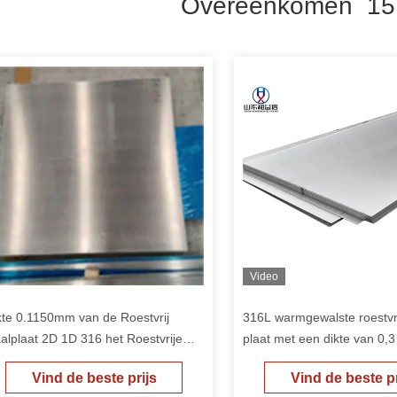
Overeenkomen 15
Video
kte 0.1150mm van de Roestvrij
316L warmgewalste roestvri
aalplaat 2D 1D 316 het Roestvrije
plaat met een dikte van 0
aalblad van het Blad8k HL
mm
Vind de beste prijs
Vind de beste pr