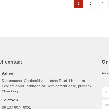
1
2
el contact
On
Adres
Abon
meer
Dadonggang, Oosthoofd van Liaohe Road, Liaocheng
Economic and Technological Development Zone, provincie
Shandong
Telefoon
86-137-8074-8901