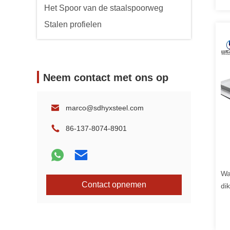
Het Spoor van de staalspoorweg
Stalen profielen
Neem contact met ons op
marco@sdhyxsteel.com
86-137-8074-8901
Wa
Contact opnemen
di
roe