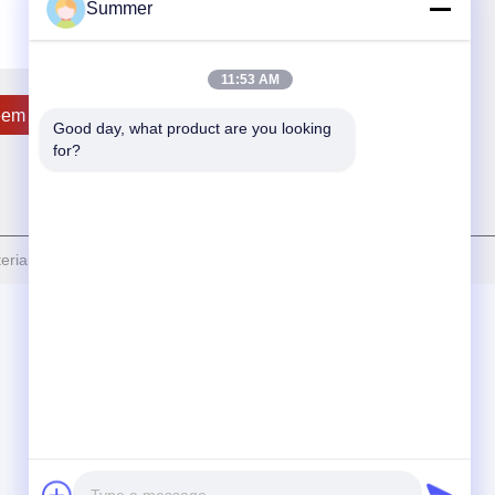
Summer
11:53 AM
em Contact Met Ons Op
Good day, what product are you looking 
for?
ials Co., Ltd Allemaal. Alle rechten voorbehouden.