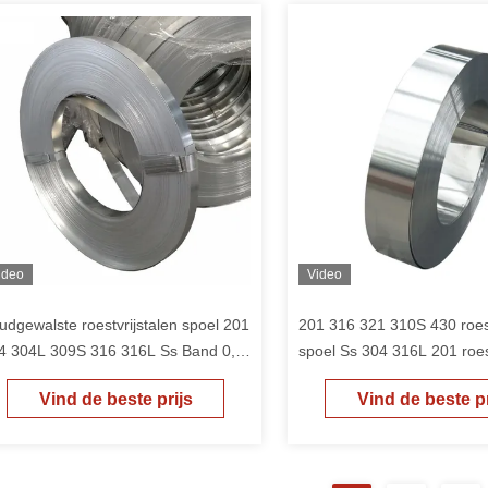
ideo
Video
udgewalste roestvrijstalen spoel 201
201 316 321 310S 430 roest
4 304L 309S 316 316L Ss Band 0,3
spoel Ss 304 316L 201 roest
 - 1,5 mm
band
Vind de beste prijs
Vind de beste pr