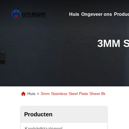
Huis
Ongeveer ons
Produ
3MM S
Huis
>
3mm Stainless Steel Plate Sheet 8k
Producten
Koolstofstaalspoel