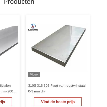
 Producten
Video
jstalen
310S 316 305 Plaat van roestvrij staal
,3 mm-200
0-3 mm dik
ijs
Vind de beste prijs