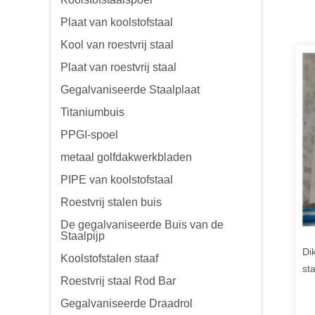
Plaat van koolstofstaal
Kool van roestvrij staal
Plaat van roestvrij staal
Gegalvaniseerde Staalplaat
Titaniumbuis
PPGI-spoel
metaal golfdakwerkbladen
PIPE van koolstofstaal
Roestvrij stalen buis
De gegalvaniseerde Buis van de
Staalpijp
Di
Koolstofstalen staaf
st
Roestvrij staal Rod Bar
st
Gegalvaniseerde Draadrol