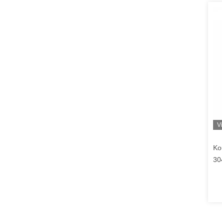
V
Ko
30
mm