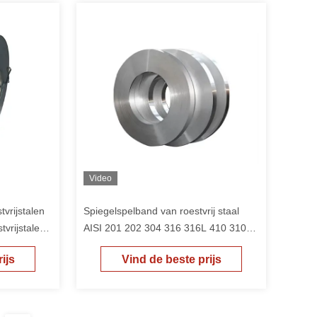
Video
vrijstalen
Spiegelspelband van roestvrij staal
vrijstalen
AISI 201 202 304 316 316L 410 310S
421
ijs
Vind de beste prijs