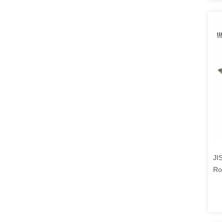
JI
Ro
Sp
Ro
Ge