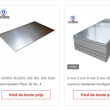
Video
S G4303 SUS201 202 301 304 316h
2 mm 3 mm 4 mm 5 mm 30
estvrijstalen Plaat 2b No. 4
roestvrij staalplaat koudgew
iegeloppervlak 2507 321 316ti
Vind de beste prijs
Vind de beste pr
estvrijstalen Plaat voor Metalen
reedschap