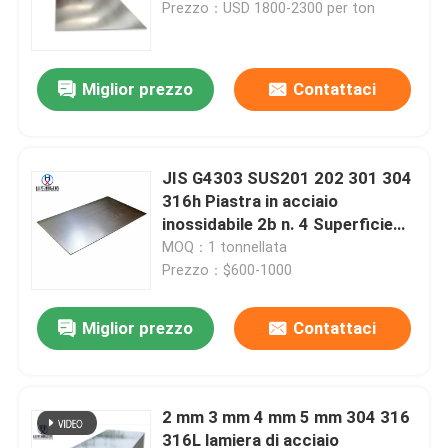
Prezzo：USD 1800-2300 per ton
Miglior prezzo
Contattaci
JIS G4303 SUS201 202 301 304
316h Piastra in acciaio
inossidabile 2b n. 4 Superficie
dello specchio 2507 321 316ti
MOQ：1 tonnellata
lamiera in acciaio inossidabile
Prezzo：$600-1000
per utensili metallici
Casa
Miglior prezzo
Contattaci
Prodotti
2 mm 3 mm 4 mm 5 mm 304 316
316L lamiera di acciaio
Circa noi