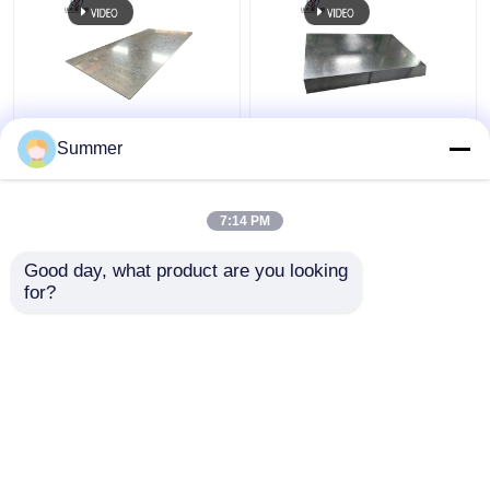
Piastra di acciaio
DX52D / SGCD1 Grado
Summer
galvanizzato a caldo
1 Placca di acciaio
platta di acciaio
galvanizzata da 14
rivestita di zinco 0,18
pollici
7:14 PM
mm-20 mm SGCC
Miglior prezzo
Miglior prezzo
Dx51d
Good day, what product are you looking 
for?
Contattaci
Contattaci
Osservi più
Casa
Circa noi
Contattaci
Desktop Site