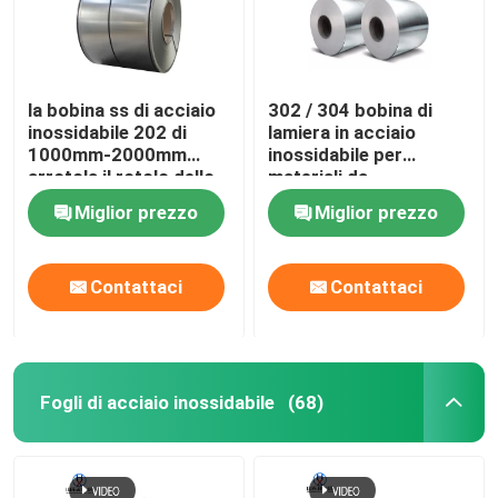
la bobina ss di acciaio
302 / 304 bobina di
inossidabile 202 di
lamiera in acciaio
1000mm-2000mm
inossidabile per
arrotola il rotolo dello
materiali da
strato di acciaio
costruzione
Miglior prezzo
Miglior prezzo
inossidabile 430
Contattaci
Contattaci
Fogli di acciaio inossidabile
(68)