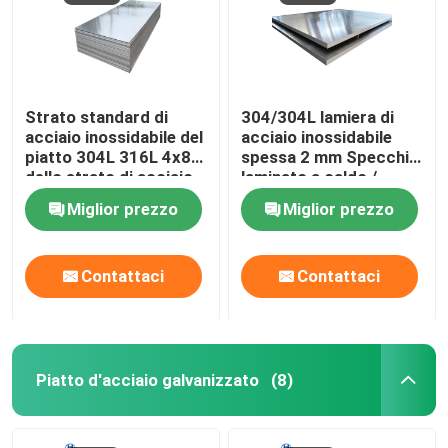
Strato standard di
304/304L lamiera di
acciaio inossidabile del
acciaio inossidabile
piatto 304L 316L 4x8
spessa 2 mm Specchio
dello strato di acciaio
laminato a caldo /
inossidabile di JIS
freddo
Miglior prezzo
Miglior prezzo
Contattaci
Contattaci
Piatto d'acciaio galvanizzato
(8)