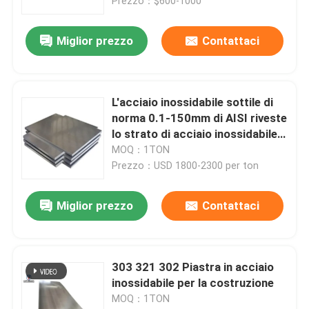
Prezzo：$600-1000
Miglior prezzo
Contattaci
L'acciaio inossidabile sottile di
norma 0.1-150mm di AISI riveste
lo strato di acciaio inossidabile
di 3mm
MOQ：1TON
Prezzo：USD 1800-2300 per ton
Miglior prezzo
Contattaci
303 321 302 Piastra in acciaio
inossidabile per la costruzione
MOQ：1TON