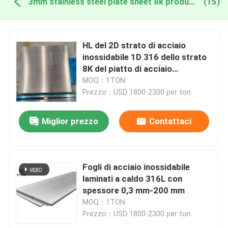
3mm stainless steel plate sheet 8k produzione online
(15)
HL del 2D strato di acciaio
inossidabile 1D 316 dello strato
8K del piatto di acciaio
inossidabile di spessore 0.1-
MOQ：1TON
150mm
Prezzo：USD 1800-2300 per ton
Miglior prezzo
Contattaci
Fogli di acciaio inossidabile
laminati a caldo 316L con
spessore 0,3 mm-200 mm
MOQ：1TON
Prezzo：USD 1800-2300 per ton