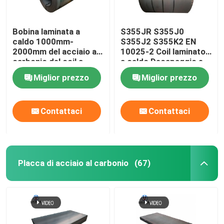
Bobina laminata a
S355JR S355J0
caldo 1000mm-
S355J2 S355K2 EN
2000mm del acciaio al
10025-2 Coil laminato
carbonio del coil a
a caldo Decapaggio e
caldo di Q355 A36 HRC
oliatura Coil in acciaio
Miglior prezzo
Miglior prezzo
laminato a caldo
Contattaci
Contattaci
Placca di acciaio al carbonio
(67)