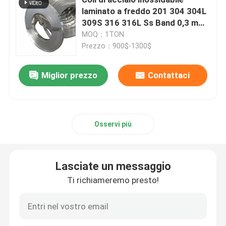
laminato a freddo 201 304 304L
309S 316 316L Ss Band 0,3 mm
Fogli di acciaio inossidabile
- 1,5 mm
MOQ：1TON
Prezzo：900$-1300$
Piatto d'acciaio galvanizzato
Miglior prezzo
Contattaci
Tubo in titanio
Polipropilene
Osservi più
strati coprenti ondulati del metallo
Lasciate un messaggio
Ti richiameremo presto!
tubi in acciaio al carbonio
Tubo in acciaio inossidabile