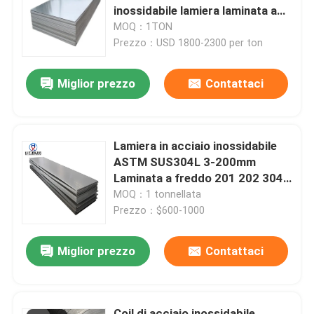
inossidabile lamiera laminata a
freddo
MOQ：1TON
Giro della fabbrica
Prezzo：USD 1800-2300 per ton
Miglior prezzo
Contattaci
Controllo di qualità
Contattici
Lamiera in acciaio inossidabile
ASTM SUS304L 3-200mm
Richieda una citazione
Laminata a freddo 201 202 304
303 Pannello decorativo in
MOQ：1 tonnellata
acciaio inossidabile
Prezzo：$600-1000
Bobina di acciaio al carbonio
Miglior prezzo
Contattaci
Placca di acciaio al carbonio
Coili di acciaio inossidabile
Coil di acciaio inossidabile