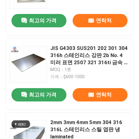
최고의 가격
연락처
JIS G4303 SUS201 202 301 304
316h 스테인리스 강판 2b No. 4
미러 표면 2507 321 316ti 금속 도
구용 스테인리스 강판
MOQ：1톤
가격：$600-1000
최고의 가격
연락처
집
제품
2mm 3mm 4mm 5mm 304 316
316L 스테인리스 스틸 엽판 냉
laminated
우리에 대하여