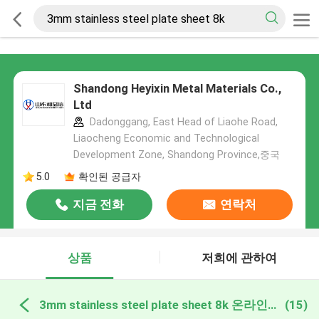
Shandong Heyixin Metal Materials Co.,
Ltd
Dadonggang, East Head of Liaohe Road,
Liaocheng Economic and Technological
Development Zone, Shandong Province,중국
5.0
확인된 공급자
지금 전화
연락처
상품
저희에 관하여
3mm stainless steel plate sheet 8k 온라인 제조
(15)