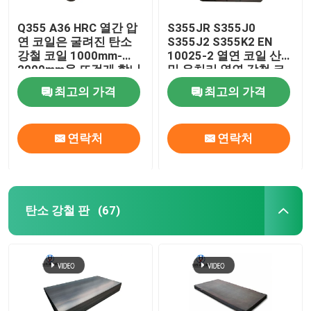
Q355 A36 HRC 열간 압
S355JR S355J0
연 코일은 굴려진 탄소
S355J2 S355K2 EN
강철 코일 1000mm-
10025-2 열연 코일 산세
2000mm을 뜨겁게 합니
및 유처리 열연 강철 코
다
일
최고의 가격
최고의 가격
연락처
연락처
탄소 강철 판
(67)