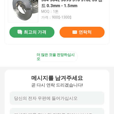
드 0.3mm - 1.5mm
MOQ：1톤
스테인레스 강 플레이트 시트
가격：900$-1300$
토탄판
최고의 가격
연락처
티타늄 튜브
더 많은 것을 전망하십시
오
PPGI 코일
메시지를 남겨주세요
금속은 지붕 시트를 주름지게 했습니다
곧 다시 연락 드리겠습니다!
탄소강 배관
스테인레스 스틸 파이프