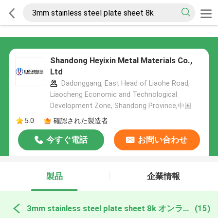
Shandong Heyixin Metal Materials Co.,
Ltd
Dadonggang, East Head of Liaohe Road,
Liaocheng Economic and Technological
Development Zone, Shandong Province,中国
5.0
確認された製造者
今すぐ電話
お問い合わせ
製品
企業情報
3mm stainless steel plate sheet 8k オンライン製造
(15)