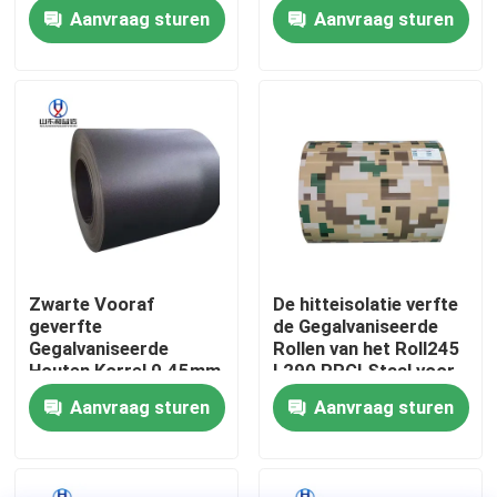
Aanvraag sturen
Aanvraag sturen
Fabrieksreis
Kwaliteitscontrole
Contacteer ons
Verzoek om een Citaat
Zwarte Vooraf
De hitteisolatie verfte
geverfte
de Gegalvaniseerde
Koolstofstaalspoel
Gegalvaniseerde
Rollen van het Roll245
Houten Korrel 0.45mm
L290 PPGI Staal voor
van Ppgi van de
Muurcomité vooraf
Aanvraag sturen
Aanvraag sturen
Plaat van koolstofstaal
Staalrol Vooraf
geverfte Staalrol
Kool van roestvrij staal