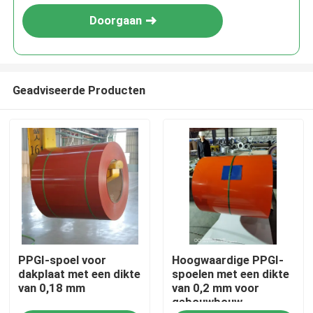
Doorgaan
Geadviseerde Producten
Huis
PPGI-spoel voor
Hoogwaardige PPGI-
Producten
dakplaat met een dikte
spoelen met een dikte
van 0,18 mm
van 0,2 mm voor
gebouwbouw
Ongeveer ons