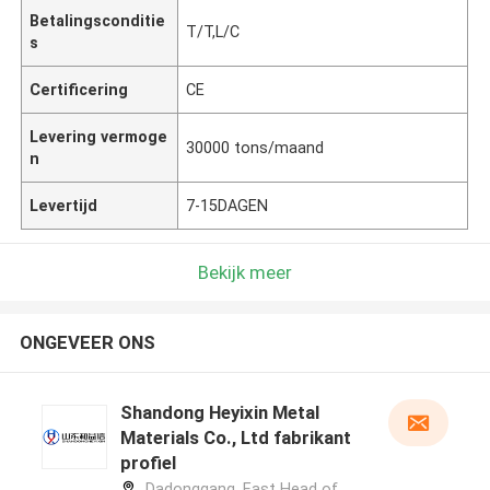
Betalingsconditie
T/T,L/C
s
Certificering
CE
Levering vermoge
30000 tons/maand
n
Levertijd
7-15DAGEN
Bekijk meer
ONGEVEER ONS
Shandong Heyixin Metal
Materials Co., Ltd fabrikant
profiel
Dadonggang, East Head of