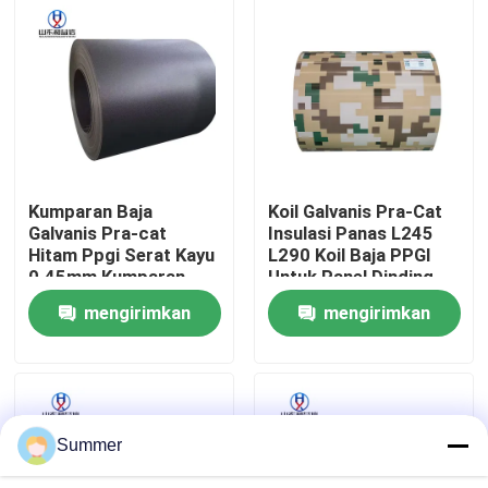
Wisata pabrik
Kontrol kualitas
Hubungi kami
Kumparan Baja
Koil Galvanis Pra-Cat
Galvanis Pra-cat
Insulasi Panas L245
Hitam Ppgi Serat Kayu
L290 Koil Baja PPGI
Quote request suatu
0.45mm Kumparan
Untuk Panel Dinding
Baja Pra-cat
mengirimkan
mengirimkan
Kumparan baja karbon
permintaan
permintaan
Plat baja karbon
Summer
Gulungan Baja Tahan Karat