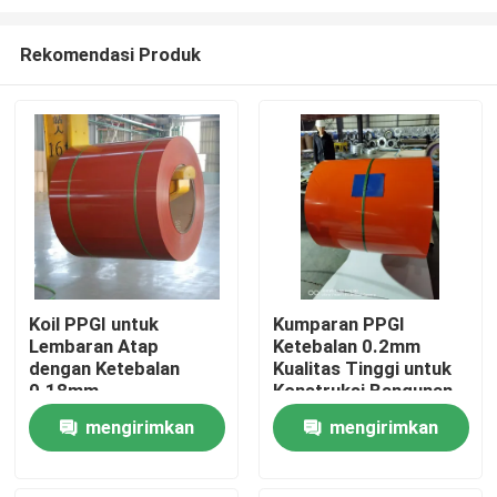
Rekomendasi Produk
Koil PPGI untuk
Kumparan PPGI
Lembaran Atap
Ketebalan 0.2mm
Rumah
dengan Ketebalan
Kualitas Tinggi untuk
0.18mm
Konstruksi Bangunan
Produk
mengirimkan
mengirimkan
permintaan
permintaan
Tentang kita