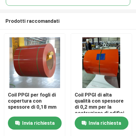
Prodotti raccomandati
Coil PPGI per fogli di
Coil PPGI di alta
Casa
copertura con
qualità con spessore
spessore di 0,18 mm
di 0,2 mm per la
costruzione di edifici
Prodotti
Invia richiesta
Invia richiesta
Circa noi