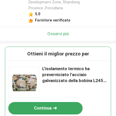
Development Zone, Shandong
Province ,Porcellana
5.0
Fornitore verificato
Osservi più
Ottieni il miglior prezzo per
L'isolamento termico ha
preverniciato l'acciaio
galvanizzato della bobina L245
L290 PPGI si arrotola per il
pannello di parete
Continua