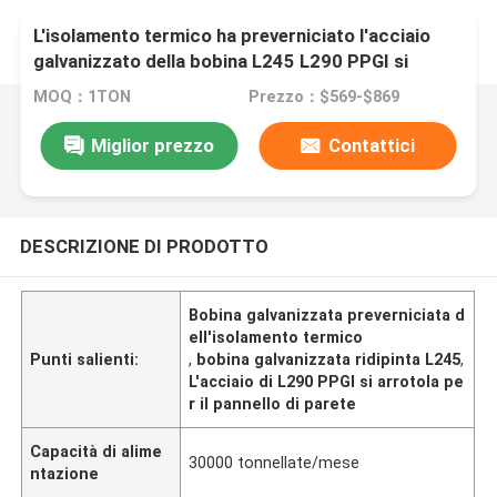
L'isolamento termico ha preverniciato l'acciaio
galvanizzato della bobina L245 L290 PPGI si
arrotola per il pannello di parete
MOQ：1TON
Prezzo：$569-$869
Miglior prezzo
Contattici
DESCRIZIONE DI PRODOTTO
Bobina galvanizzata preverniciata d
ell'isolamento termico
Punti salienti:
,
bobina galvanizzata ridipinta L245
,
L'acciaio di L290 PPGI si arrotola pe
r il pannello di parete
Capacità di alime
30000 tonnellate/mese
ntazione