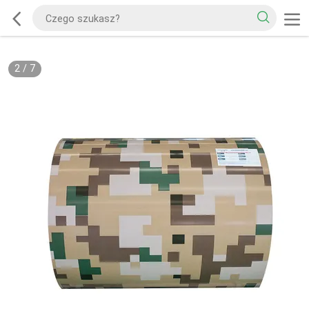
2
/
7