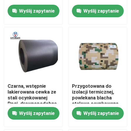
Wyślij zapytanie
Wyślij zapytanie
Wycieczka po fabryce
Kontrola jakości
Skontaktuj się z nami
Poprosić o wycenę
Czarna, wstępnie
Przygotowana do
Cewka ze stali węglowej
lakierowana cewka ze
izolacji termicznej,
stali ocynkowanej
powlekana blacha
Ppgi, drewnopodobna,
stalowa ocynkowana
Płyty ze stali węglowej
0,45 mm, wstępnie
L245 L290 PPGI do
Wyślij zapytanie
Wyślij zapytanie
lakierowana cewka
paneli ściennych
stalowa
Cewka ze stali nierdzewnej