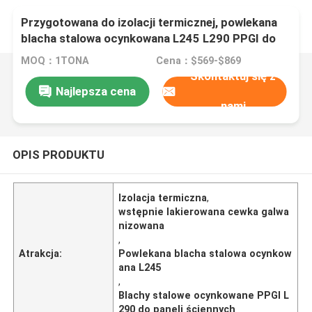
Przygotowana do izolacji termicznej, powlekana
blacha stalowa ocynkowana L245 L290 PPGI do
paneli ściennych
MOQ：1TONA
Cena：$569-$869
Skontaktuj się z
Najlepsza cena
nami
OPIS PRODUKTU
Izolacja termiczna
,
wstępnie lakierowana cewka galwa
nizowana
,
Atrakcja:
Powlekana blacha stalowa ocynkow
ana L245
,
Blachy stalowe ocynkowane PPGI L
290 do paneli ściennych