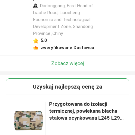
Dadonggang, East Head of
Liaohe Road, Liaocheng
Economic and Technological
Development Zone, Shandong
Province ,Chiny
5.0
zweryfikowane Dostawca
Zobacz więcej
Uzyskaj najlepszą cenę za
Przygotowana do izolacji
termicznej, powlekana blacha
stalowa ocynkowana L245 L290
PPGI do paneli ściennych