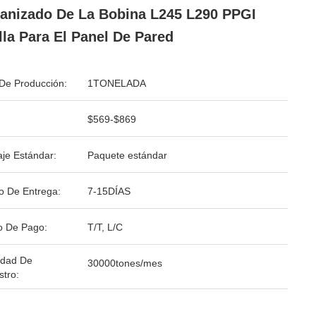
anizado De La Bobina L245 L290 PPGI
lla Para El Panel De Pared
De Producción:
1TONELADA
$569-$869
je Estándar:
Paquete estándar
o De Entrega:
7-15DÍAS
o De Pago:
T/T, L/C
idad De
30000tones/mes
stro: