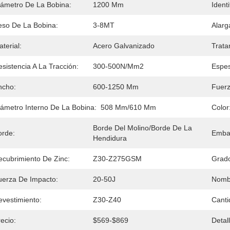
iámetro De La Bobina:
1200 Mm
Ident
eso De La Bobina:
3-8MT
Alarg
terial:
Acero Galvanizado
Trata
sistencia A La Tracción:
300-500N/mm2
Espes
ncho:
600-1250 Mm
Fuerz
iámetro Interno De La Bobina:
508 Mm/610 Mm
Color
Borde Del Molino/borde De La 
orde:
Embal
Hendidura
ecubrimiento De Zinc:
Z30-Z275GSM
Grado
uerza De Impacto:
20-50J
Nombr
evestimiento:
Z30-Z40
Canti
ecio:
$569-$869
Detal