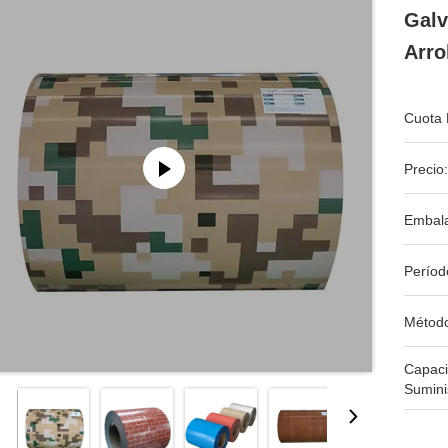
Galv
Arro
Cuota 
Precio:
Embala
Períod
Métod
Capac
Sumini