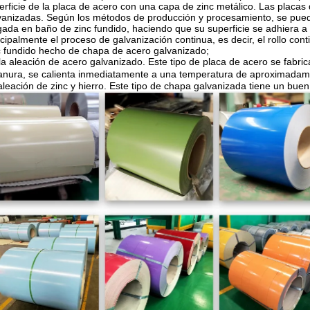
erficie de la placa de acero con una capa de zinc metálico. Las placa
vanizadas. Según los métodos de producción y procesamiento, se pueden
gada en baño de zinc fundido, haciendo que su superficie se adhiera a
ncipalmente el proceso de galvanización continua, es decir, el rollo co
c fundido hecho de chapa de acero galvanizado;
 la aleación de acero galvanizado. Este tipo de placa de acero se fabr
ranura, se calienta inmediatamente a una temperatura de aproximad
aleación de zinc y hierro. Este tipo de chapa galvanizada tiene un buen