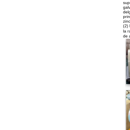
sup
gal
del
pri
zin
(2)
la 
de 