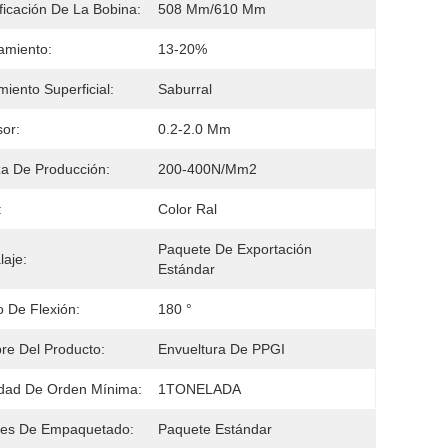
ificación De La Bobina:
508 Mm/610 Mm
amiento:
13-20%
miento Superficial:
Saburral
or:
0.2-2.0 Mm
a De Producción:
200-400N/mm2
:
Color Ral
Paquete De Exportación 
aje:
Estándar
 De Flexión:
180 °
e Del Producto:
Envueltura De PPGI
dad De Orden Mínima:
1TONELADA
les De Empaquetado:
Paquete Estándar