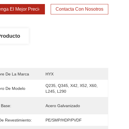
nga El Mejor Precio
Contacta Con Nosotros
Producto
re De La Marca
HYX
Q235, Q345, X42, X52, X60, 
ro De Modelo
L245, L290
 Base:
Acero Galvanizado
De Revestimiento:
PE/SMP/HDP/PVDF