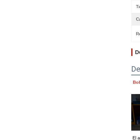
T
C
Re
D
De
Bob
El 