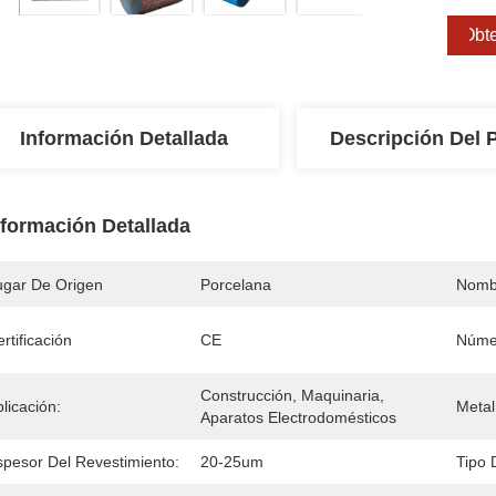
Obte
Información Detallada
Descripción Del 
nformación Detallada
ugar De Origen
Porcelana
Nomb
rtificación
CE
Núme
Construcción, Maquinaria, 
licación:
Metal
Aparatos Electrodomésticos
spesor Del Revestimiento:
20-25um
Tipo 