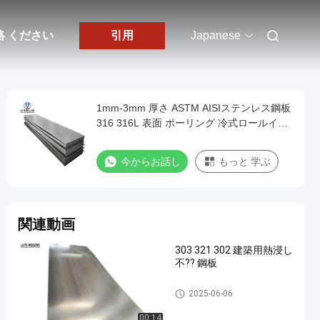
絡 ください
引用
Japanese
1mm-3mm 厚さ ASTM AISIステンレス鋼板
316 316L 表面 ポーリング 冷式ロールイン
オックス Ss 4X8FT
今からお話し
もっと 学ぶ
関連動画
303 321 302 建築用熱浸し
不?? 鋼板
ステンレス鋼板
2025-06-06
00:14