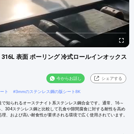
316 316L 表面 ポーリング 冷式ロールインオックス
今からお話し
シェアする
シート
#
3mmのステンレス鋼の版シート8K
性で知られるオーステナイト系ステンレス鋼合金です。通常、16～
を含み、304ステンレス鋼と比較して孔食や隙間腐食に対する耐性を高め
学処理、および高い耐食性が要求される環境で広く使用されています。