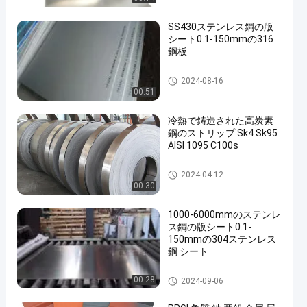
SS430ステンレス鋼の版
シート0.1-150mmの316
鋼板
ステンレス鋼板
2024-08-16
00:51
冷熱で鋳造された高炭素
鋼のストリップ Sk4 Sk95
AISI 1095 C100s
ステンレス鋼板
2024-04-12
00:30
1000-6000mmのステンレ
ス鋼の版シート0.1-
150mmの304ステンレス
鋼 シート
ステンレス鋼板
00:28
2024-09-06