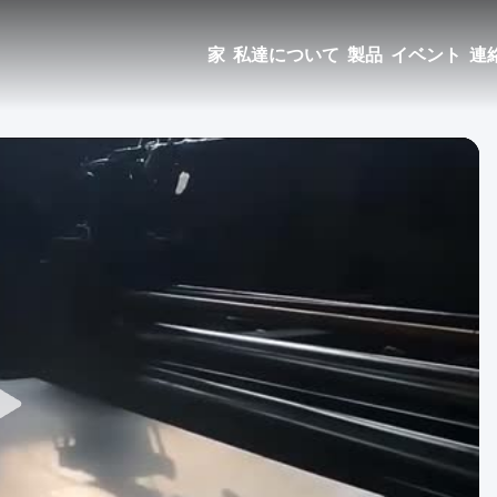
家
私達について
製品
イベント
連