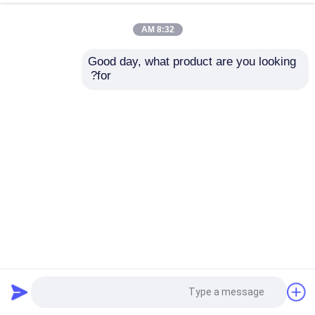
8:32 AM
Good day, what product are you looking 
for?
لوله فولادی بدون درز Q235 Q345، لوله فولادی کربن ملایم Q195
Q215
لوله کربن فولادی
2024-09-06